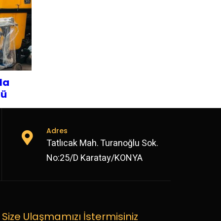
rla
rü
Adres
Tatlıcak Mah. Turanoğlu Sok.
No:25/D Karatay/KONYA
Size Ulaşmamızı İstermisiniz