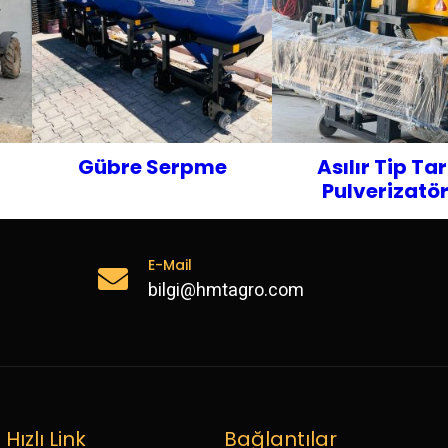
Gübre Serpme
Asılır Tip Ta
Pulverizatö
E-Mail
bilgi@hmtagro.com
Hızlı Link
Bağlantılar