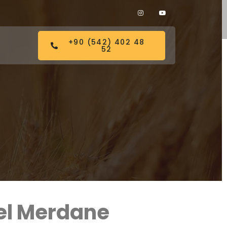
+90 (542) 402 48
52
el Merdane