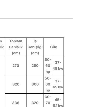
m
Toplam
İş
lik
Genişlik
Genişliği
Güç
(cm)
(cm)
50-
37-
270
250
60
45 kw
hp
50-
37-
320
300
60
45 kw
hp
60-
45-
336
320
70
52 kw