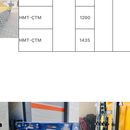
HMT-ÇTM
1290
HMT-ÇTM
1435