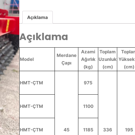
Açıklama
Açıklama
Azami
Toplam
Topla
Merdane
Model
Ağırlık
Uzunluk
Yüksek
Çapı
(kg)
(cm)
(cm)
HMT-ÇTM
975
HMT-ÇTM
1100
HMT-ÇTM
45
1185
336
195