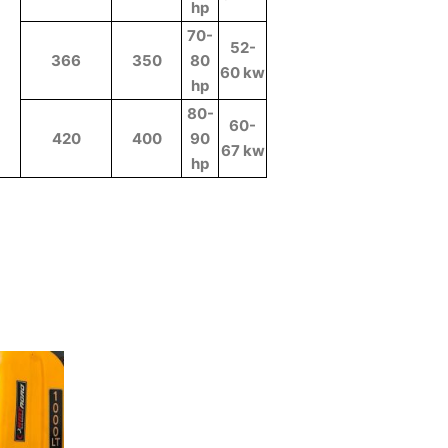
hp
70-
52-
366
350
80
60 kw
hp
80-
60-
420
400
90
67 kw
hp